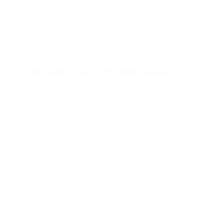
VIEW ALL
RESULTADOS INCREÍBLES
Resistentes a cualquier clima o deporte!
IMAGE AFTER
IMAGE BEFORE
VER MÁS
VER TODAS