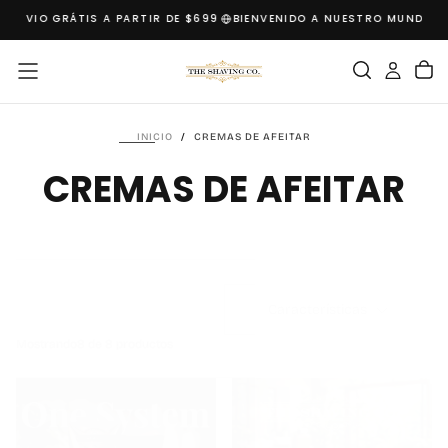
ENVIO GRÁTIS A PARTIR DE $699
BIENVENIDO A NUESTRO MUNDO
BH
SALTAR
AL
CONTENIDO
INICIO
/
CREMAS DE AFEITAR
CREMAS DE AFEITAR
Características
Mostrando
8 de 8 productos