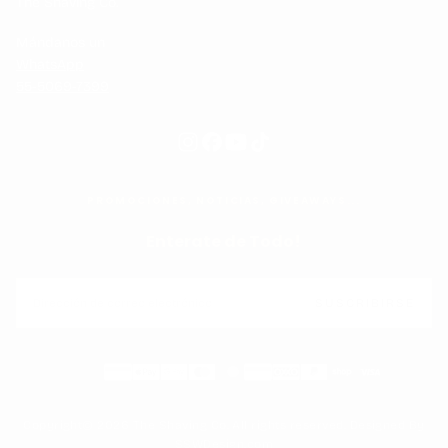
The Shaving Co.
Mándanos un
WhatsApp
55-5069-7399
PROMOCIONES, NOTICIAS, GIVEAWAYS...
Enterate de Todo!
CORREO
ELECTRÓNICO
SUSCRIBIRSE
Métodos
de
pago
Copyright© 2026 The Shaving Co. All rights reserved. Designed By
SSWDesign.com