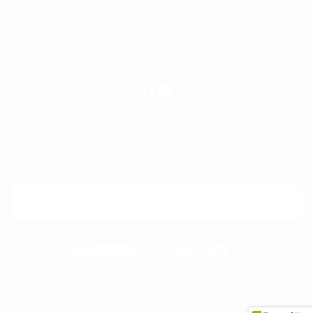
Mándanos un
WhatsApp
55-5069-7399
PROMOCIONES, NOTICIAS, GIVEAWAYS...
Enterate de Todo!
CORREO
ELECTRÓNICO
SUSCRIBIRSE
Métodos
de
pago
Copyright© 2026 The Shaving Co. All rights reserved. Designed By
SSWDesign.com