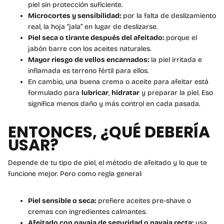
piel sin protección suficiente.
Microcortes y sensibilidad:
por la falta de deslizamiento
real, la hoja “jala” en lugar de deslizarse.
Piel seca o tirante después del afeitado:
porque el
jabón barre con los aceites naturales.
Mayor riesgo de vellos encarnados:
la piel irritada e
inflamada es terreno fértil para ellos.
En cambio, una buena crema o aceite para afeitar está
formulado para
lubricar
,
hidratar
y preparar la piel. Eso
significa menos daño y más control en cada pasada.
ENTONCES, ¿QUÉ DEBERÍA
USAR?
Depende de tu tipo de piel, el método de afeitado y lo que te
funcione mejor. Pero como regla general:
Piel sensible o seca:
prefiere aceites pre-shave o
cremas con ingredientes calmantes.
Afeitado con navaja de seguridad o navaja recta:
usa