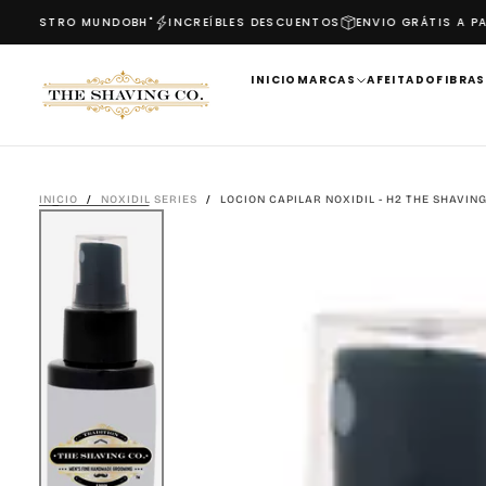
 NUESTRO MUNDO
BH"
INCREÍBLES DESCUENTOS
ENVIO GRÁTIS A PART
SALTAR
AL
CONTENIDO
INICIO
MARCAS
AFEITADO
FIBRAS
INICIO
/
NOXIDIL SERIES
/
LOCION CAPILAR NOXIDIL - H2 THE SHAVING