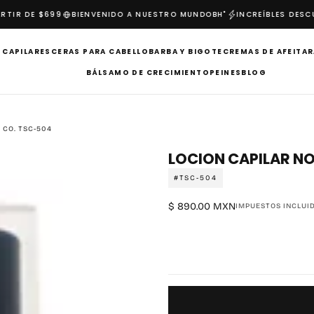
IR DE $699
BIENVENIDO A NUESTRO MUNDO
BH"
INCREÍBLES DESCUE
 CAPILARES
CERAS PARA CABELLO
BARBA Y BIGOTE
CREMAS DE AFEITAR
BÁLSAMO DE CRECIMIENTO
PEINES
BLOG
 CO. TSC-504
LOCION CAPILAR NO
#TSC-504
$
Precio
$ 890.00 MXN
IMPUESTOS INCLUI
890.00
regular
MXN