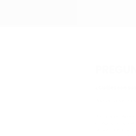
PREGUN
¿Cuáles son sus
Puedes revisar nuest
Para envíos internac
europea, asia y rest
personalizada del c