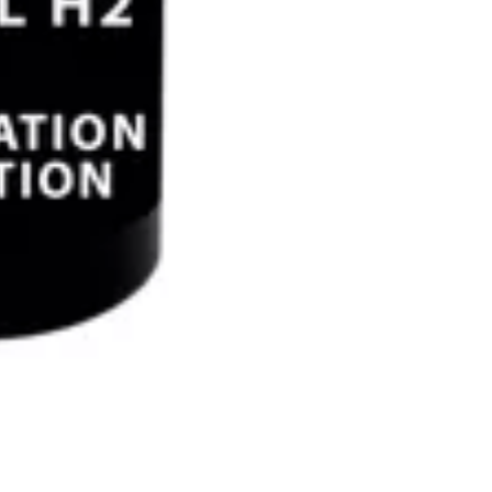
EL CARRI
E
ACTUA
VA
Aún no se ha selecci