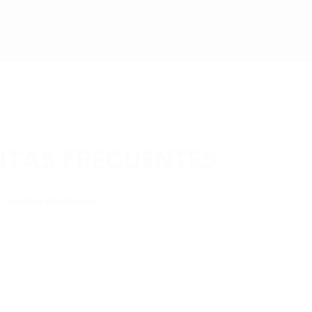
TAS FRECUENTES
 costos de envío?
ras tarifas actuales
aquí
.
ionales (fuera de méxico) incluyendo estados unidos, centro y Latin
o del mundo; favor de ponerse en contacto con nosotros para realiza
osto de envío y método de pago.Íos internacionales (fuera de méxico