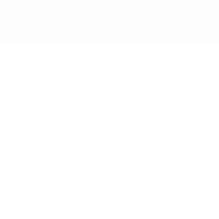
oamerica, union
r una cotización
) incluyendo estados