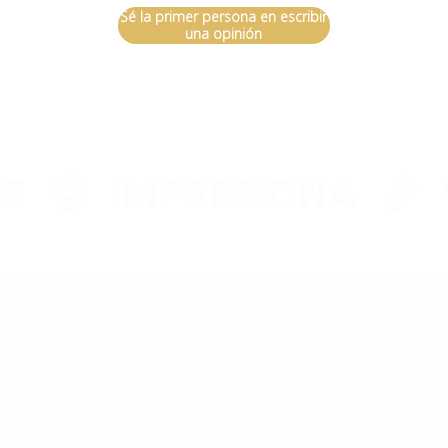
Sé la primer persona en escribir
una opinión
IMPRESIONA
VI
 TODOS AMAN! DESDE CLÁSICOS ATEMPORALES HASTA LAS T
YE LOS PRODUCTOS MÁS POPULARES QUE HACEN QUE NUES