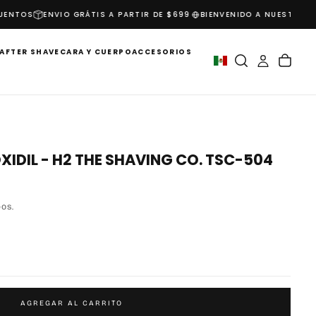
NTOS
ENVIO GRÁTIS A PARTIR DE $699
BIENVENIDO A NUESTRO MU
AFTER SHAVE
CARA Y CUERPO
ACCESORIOS
XIDIL - H2 THE SHAVING CO. TSC-504
DOS.
AGREGAR AL CARRITO