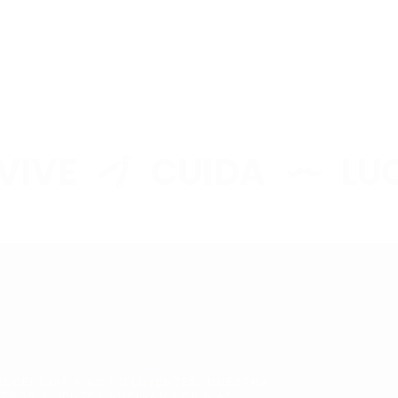
VE
CUIDA
LUCE
ENDENCIAS MAS INFLUYENTES, NUESTRA
TROS CLIENTES VUELVAN POR MÁS.