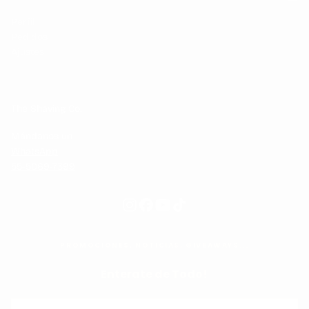
Perfil
Pedidos
Ajustes
The Shaving Co.
Mándanos un
WhatsApp
55-5069-7399
PROMOCIONES, NOTICIAS, GIVEAWAYS...
Enterate de Todo!
CORREO