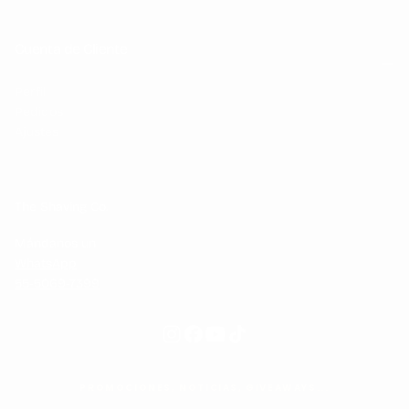
Cuenta de Cliente
Perfil
Pedidos
Ajustes
The Shaving Co.
Mándanos un
WhatsApp
55-5069-7399
PROMOCIONES, NOTICIAS, GIVEAWAYS...