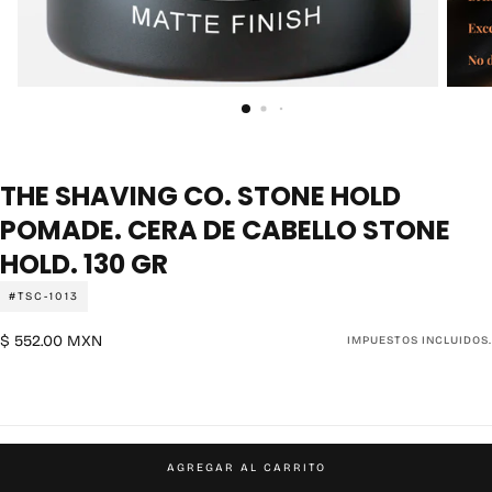
THE SHAVING CO. STONE HOLD
POMADE. CERA DE CABELLO STONE
HOLD. 130 GR
#TSC-1013
$
Precio
$ 552.00 MXN
IMPUESTOS INCLUIDOS.
552.00
regular
MXN
AGREGAR AL CARRITO