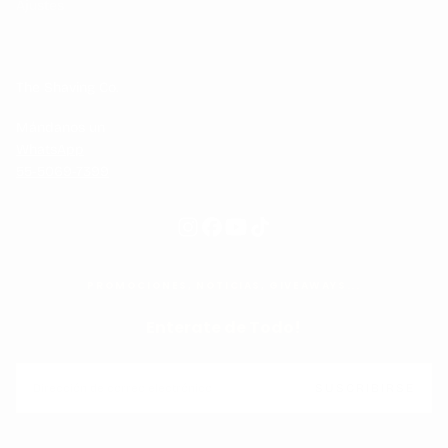
Ajustes
The Shaving Co.
Mándanos un
WhatsApp
55-5069-7399
PROMOCIONES, NOTICIAS, GIVEAWAYS...
Enterate de Todo!
CORREO
ELECTRÓNICO
SUSCRIBIRSE