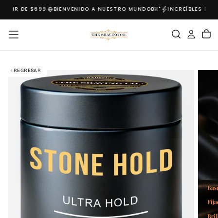
ARTIR DE $699
BIENVENIDO A NUESTRO MUNDO
BH"
INCREÍBLES DES
SALTAR
AL
CONTENIDO
REGRESAR