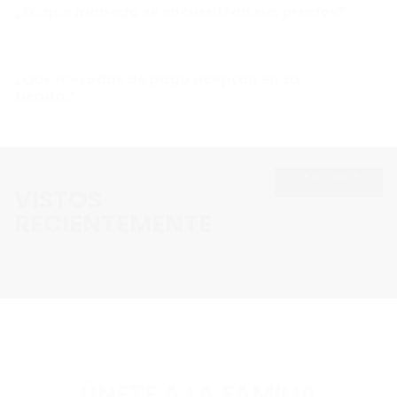
¿En qué moneda se encuentran sus precios?
¿Qué métodos de pago aceptan en su
tienda?
VER TODOS
VISTOS
RECIENTEMENTE
ÚNETE A LA FAMILIA