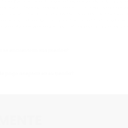
ionales (fuera de méxico) incluyendo estados unidos, centro y Latin
o del mundo; favor de ponerse en contacto con nosotros para realiza
osto de envío y método de pago.Íos internacionales (fuera de méxico
inoamerica, union europea, asia y resto del mundo; favor de ponerse
ar una cotización personalizada del costo de envío y método de pag
 se encuentran sus precios?
e pago aceptan en su tienda?
EMENTE