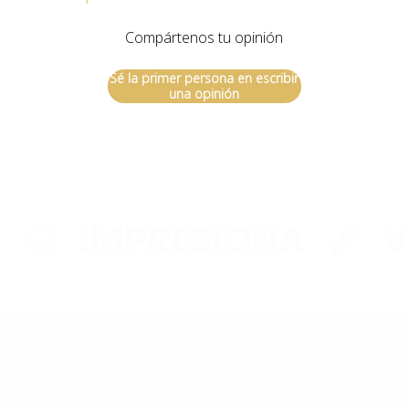
EL CARRI
Compártenos tu opinión
E
Sé la primer persona en escribir
una opinión
ACTUA
VA
IMPRESIONA
VIV
Aún no se ha selecci