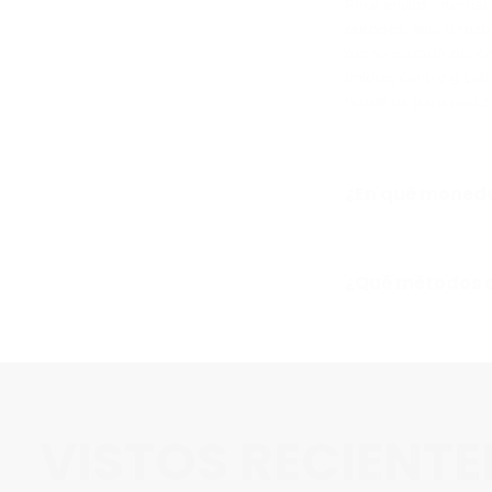
Para envíos internac
europea, asia y rest
personalizada del c
unidos, centro y Lat
nosotros para realiz
¿En qué moneda
¿Qué métodos d
VISTOS RECIENT