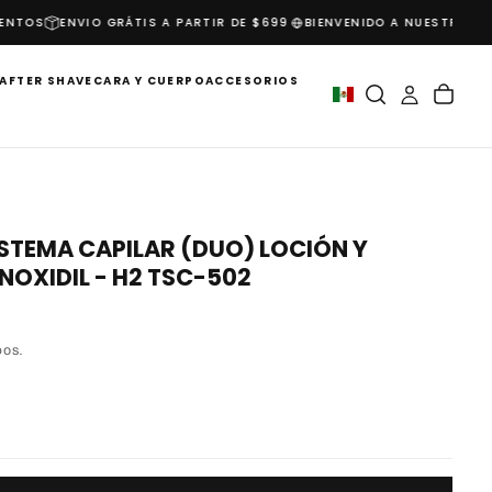
NTOS
ENVIO GRÁTIS A PARTIR DE $699
BIENVENIDO A NUESTRO MUN
AFTER SHAVE
CARA Y CUERPO
ACCESORIOS
ISTEMA CAPILAR (DUO) LOCIÓN Y
OXIDIL - H2 TSC-502
DOS.