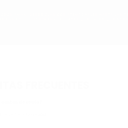
 TODOS AMAN! DESDE CLÁSICOS ATEMPORALES HASTA LAS T
YE LOS PRODUCTOS MÁS POPULARES QUE HACEN QUE NUES
TAS FRECUENTES
 costos de envío?
ras tarifas actuales
aquí
.