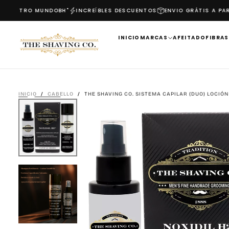
NUESTRO MUNDO
BH"
INCREÍBLES DESCUENTOS
ENVIO GRÁTIS A PART
SALTAR
AL
CONTENIDO
INICIO
MARCAS
AFEITADO
FIBRAS
INICIO
/
CABELLO
/
THE SHAVING CO. SISTEMA CAPILAR (DUO) LOCIÓN