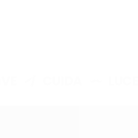
E
CUIDA
LUCE