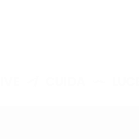
TO RÁPIDO
STÁ
LMENTE
CÍO
E
CUIDA
LUCE
onado ningún producto.