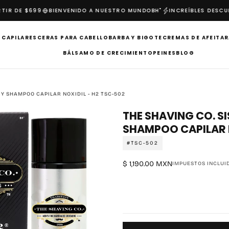
IR DE $699
BIENVENIDO A NUESTRO MUNDO
BH"
INCREÍBLES DESCUE
 CAPILARES
CERAS PARA CABELLO
BARBA Y BIGOTE
CREMAS DE AFEITAR
BÁLSAMO DE CRECIMIENTO
PEINES
BLOG
 Y SHAMPOO CAPILAR NOXIDIL - H2 TSC-502
THE SHAVING CO. S
SHAMPOO CAPILAR N
#TSC-502
$
Precio
$ 1,190.00 MXN
IMPUESTOS INCLUI
1,190.00
regular
MXN