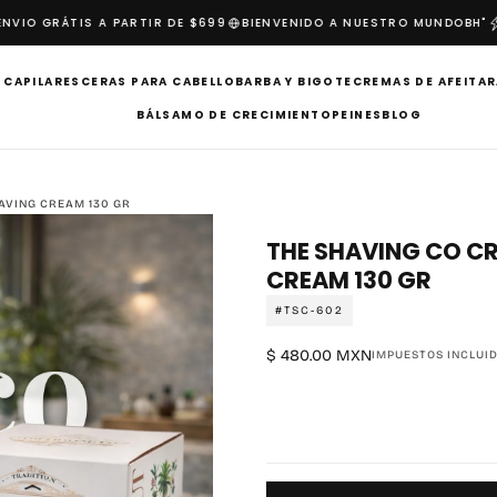
IO GRÁTIS A PARTIR DE $699
BIENVENIDO A NUESTRO MUNDO
BH"
I
 CAPILARES
CERAS PARA CABELLO
BARBA Y BIGOTE
CREMAS DE AFEITAR
BÁLSAMO DE CRECIMIENTO
PEINES
BLOG
AVING CREAM 130 GR
THE SHAVING CO C
CREAM 130 GR
#TSC-602
$
Precio
$ 480.00 MXN
IMPUESTOS INCLUID
480.00
regular
MXN