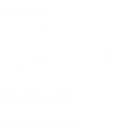
 costos de envío?
ras tarifas actuales
aquí
.
ionales (fuera de méxico) incluyendo estados unidos, centro y Latin
o del mundo; favor de ponerse en contacto con nosotros para realiza
osto de envío y método de pago.Íos internacionales (fuera de méxico
inoamerica, union europea, asia y resto del mundo; favor de ponerse
ar una cotización personalizada del costo de envío y método de pag
 se encuentran sus precios?
e pago aceptan en su tienda?