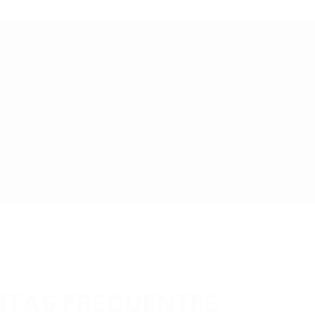
 TODOS AMAN! DESDE CLÁSICOS ATEMPORALES HASTA LAS T
YE LOS PRODUCTOS MÁS POPULARES QUE HACEN QUE NUES
TAS FRECUENTES