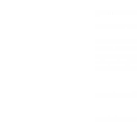
¿Cuáles son sus
Puedes revisar nuest
Para envíos internac
europea, asia y rest
personalizada del c
unidos, centro y Lat
nosotros para realiz
¿En qué moneda
¿Qué métodos d