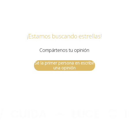
EL CARRI
E
¡Estamos buscando estrellas!
ACTUA
Compártenos tu opinión
VA
Sé la primer persona en escribir
una opinión
Aún no se ha selecci
CUIDA
LUCE
IM