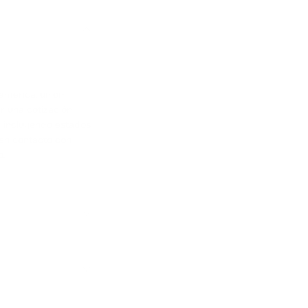
oamerica, union
r una cotización
) incluyendo estados
 en contacto con
o.