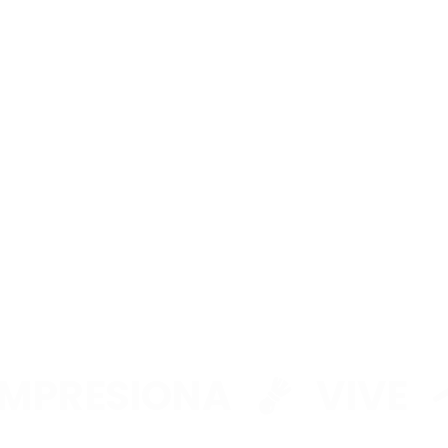
TO RÁPIDO
STÁ
LMENTE
CÍO
onado ningún producto.
PRESIONA
VIVE