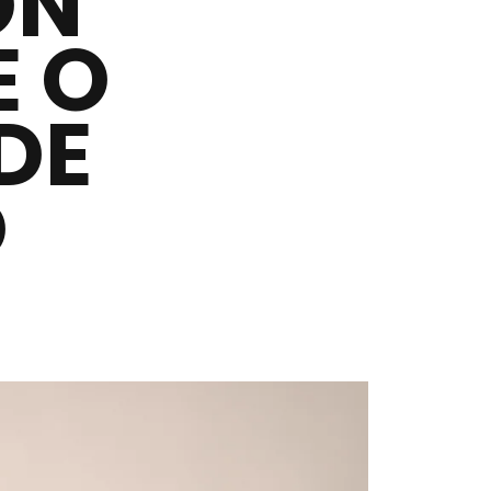
ON
E O
DE
D