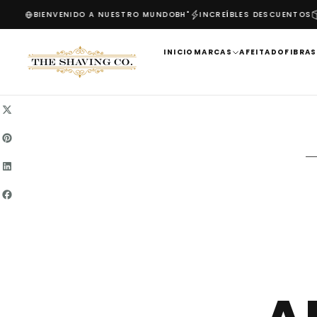
699
BIENVENIDO A NUESTRO MUNDO
BH"
INCREÍBLES DESCUENTOS
E
SALTAR
AL
CONTENIDO
INICIO
MARCAS
AFEITADO
FIBRAS