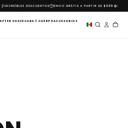
INCREÍBLES DESCUENTOS
ENVIO GRÁTIS A PARTIR DE $699
BIENVEN
AFTER SHAVE
CARA Y CUERPO
ACCESORIOS