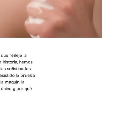
TO RÁPIDO
STÁ
LMENTE
que refleja la
CÍO
a historia, hemos
las sofisticadas
esistido la prueba
la maquinilla
a única y por qué
onado ningún producto.