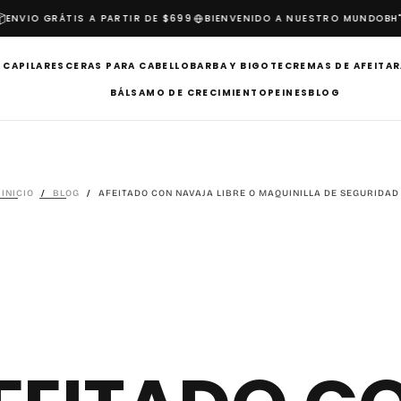
NVIO GRÁTIS A PARTIR DE $699
BIENVENIDO A NUESTRO MUNDO
BH"
 CAPILARES
CERAS PARA CABELLO
BARBA Y BIGOTE
CREMAS DE AFEITAR
BÁLSAMO DE CRECIMIENTO
PEINES
BLOG
INICIO
/
BLOG
/
AFEITADO CON NAVAJA LIBRE O MAQUINILLA DE SEGURIDAD