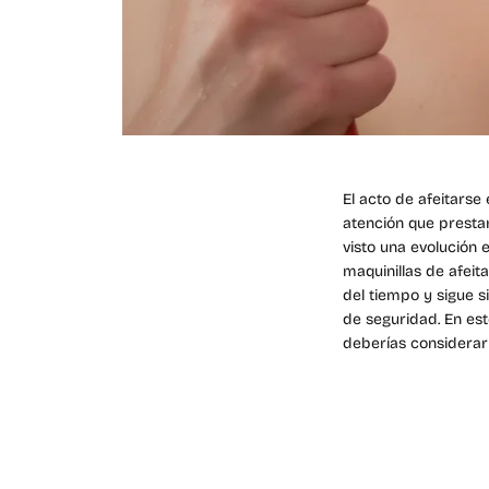
El acto de afeitarse 
atención que prestam
visto una evolución 
maquinillas de afeit
del tiempo y sigue s
de seguridad
. En es
deberías considerarl