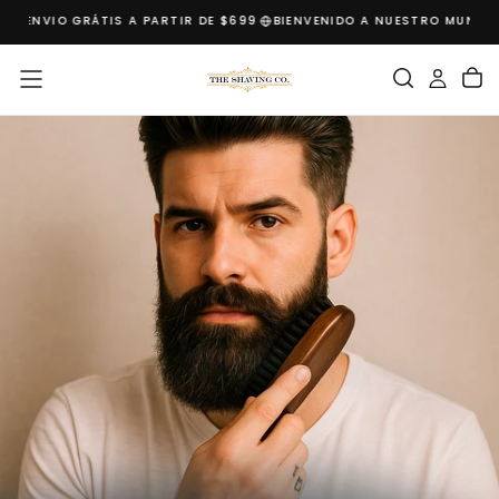
S
ENVIO GRÁTIS A PARTIR DE $699
BIENVENIDO A NUESTRO MUNDO
B
SALTAR
AL
CONTENIDO