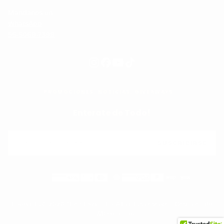
Mándanos un
WhatsApp
55-5069-7399
PROMOCIONES, NOTICIAS, GIVEAWAYS...
Enterate de Todo!
CORREO
ELECTRÓNICO
SUSCRIBIRSE
Métodos
de
pago
Copyright© 2026 The Shaving Co. All rights reserved. Designed By
SSWDesign.com