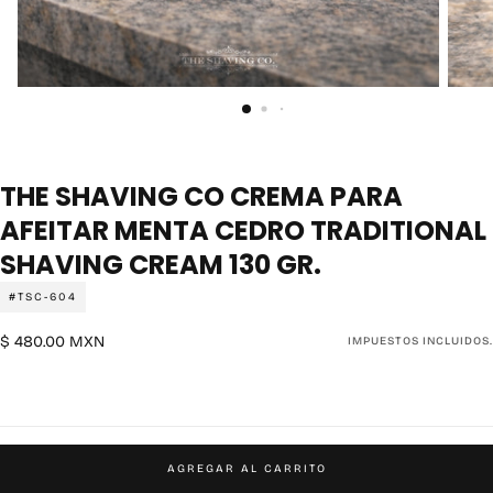
THE SHAVING CO CREMA PARA
AFEITAR MENTA CEDRO TRADITIONAL
SHAVING CREAM 130 GR.
#TSC-604
$
Precio
$ 480.00 MXN
IMPUESTOS INCLUIDOS.
480.00
regular
MXN
AGREGAR AL CARRITO