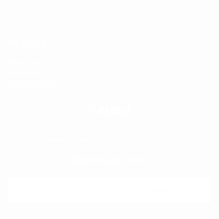
Ajustes
The Shaving Co.
Mándanos un
WhatsApp
55-5069-7399
PROMOCIONES, NOTICIAS, GIVEAWAYS...
Enterate de Todo!
CORREO
ELECTRÓNICO
SUSCRIBIRSE