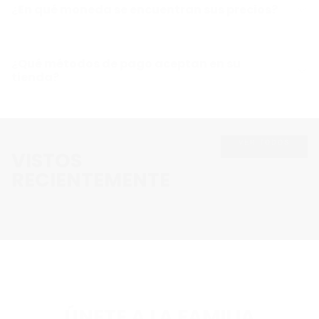
¿En qué moneda se encuentran sus precios?
¿Qué métodos de pago aceptan en su
tienda?
VER TODOS
VISTOS
RECIENTEMENTE
ÚNETE A LA FAMILIA