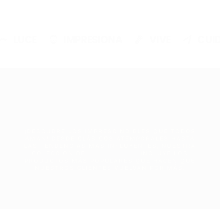
LUCE
IMPRESIONA
VIVE
CUID
¡DESCUBRE LOS IMPRESCINDIBLES QUE TODOS
AMAN! DESDE CLÁSICOS ATEMPORALES HASTA
LAS TENDENCIAS MAS INFLUYENTES, NUESTRA
COLECCIÓN DE
INCLUYE LOS
PRODUCTOS MÁS POPULARES QUE HACEN QUE
NUESTROS CLIENTES VUELVAN POR MÁS.