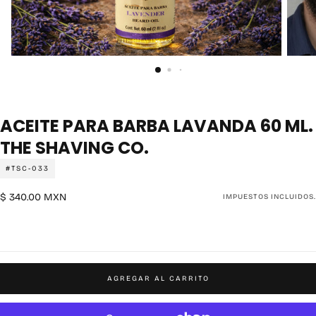
ACEITE PARA BARBA LAVANDA 60 ML.
THE SHAVING CO.
#TSC-033
$
Precio
$ 340.00 MXN
IMPUESTOS INCLUIDOS.
340.00
regular
MXN
AGREGAR AL CARRITO