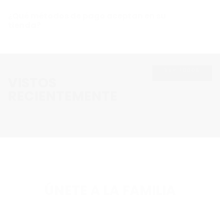
¿Qué métodos de pago aceptan en su
tienda?
VER TODOS
VISTOS
RECIENTEMENTE
ÚNETE A LA FAMILIA