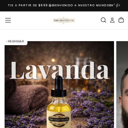
GRÁTIS A PARTIR DE $699
BIENVENIDO A NUESTRO MUNDO
BH"
INCRE
SALTAR
AL
CONTENIDO
REGRESAR