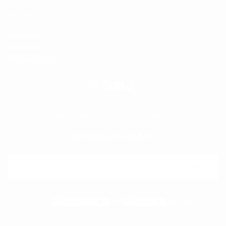
The Shaving Co.
Mándanos un
WhatsApp
55-5069-7399
PROMOCIONES, NOTICIAS, GIVEAWAYS...
Enterate de Todo!
CORREO
ELECTRÓNICO
SUSCRIBIRSE
Métodos
de
pago