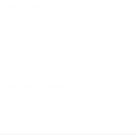
 costos de envío?
ras tarifas actuales
aquí
.
ionales (fuera de méxico) incluyendo estados unidos, centro y Latin
o del mundo; favor de ponerse en contacto con nosotros para realiza
osto de envío y método de pago.Íos internacionales (fuera de méxico
inoamerica, union europea, asia y resto del mundo; favor de ponerse
ar una cotización personalizada del costo de envío y método de pag
 se encuentran sus precios?
e pago aceptan en su tienda?