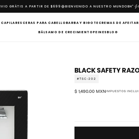
O GRÁTIS A PARTIR DE $699
BIENVENIDO A NUESTRO MUNDO
BH"
IN
 CAPILARES
CERAS PARA CABELLO
BARBA Y BIGOTE
CREMAS DE AFEITAR
BÁLSAMO DE CRECIMIENTO
PEINES
BLOG
BLACK SAFETY RAZO
#TSC-202
$
Precio
$ 1,490.00 MXN
IMPUESTOS INCLUI
1,490.00
regular
MXN