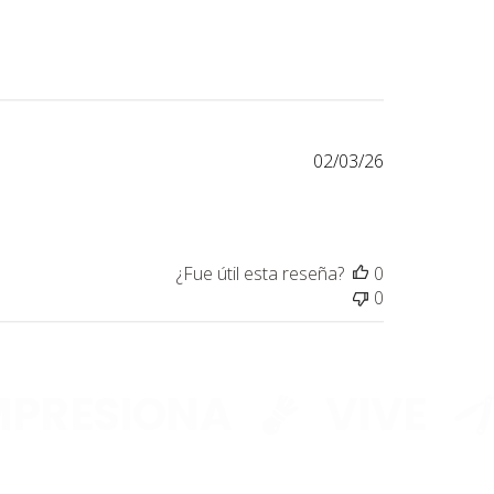
TO RÁPIDO
STÁ
LMENTE
Fecha
02/03/26
de
CÍO
publicación
¿Fue útil esta reseña?
0
0
onado ningún producto.
RESIONA
VIVE
C