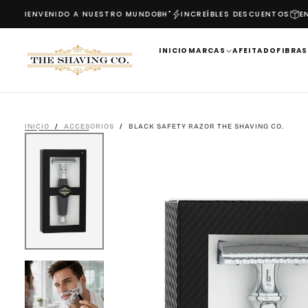
BIENVENIDO A NUESTRO MUNDO
BH"
INCREÍBLES DESCUENTOS
ENVI
SALTAR
AL
CONTENIDO
INICIO
MARCAS
AFEITADO
FIBRAS
INICIO
/
ACCESORIOS
/
BLACK SAFETY RAZOR THE SHAVING CO.