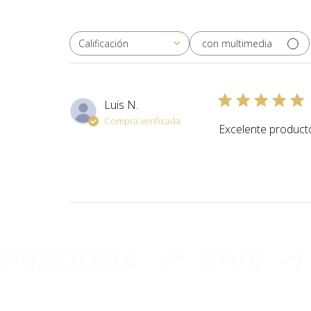
con multimedia
Calificación
Todas las clasificaciones
Luis N.
Compra verificada
Excelente product
RESIONA
VIVE
C