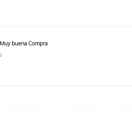
EL CARRI
E
ACTUA
Muy buena Compra
o
VA
Aún no se ha selecci
UIDA
LUCE
IMP