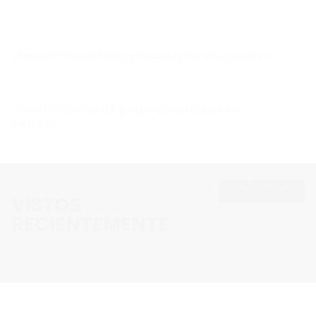
costo de envío y método de pago.
¿En qué moneda se encuentran sus precios?
¿Qué métodos de pago aceptan en su
tienda?
VER TODOS
VISTOS
RECIENTEMENTE