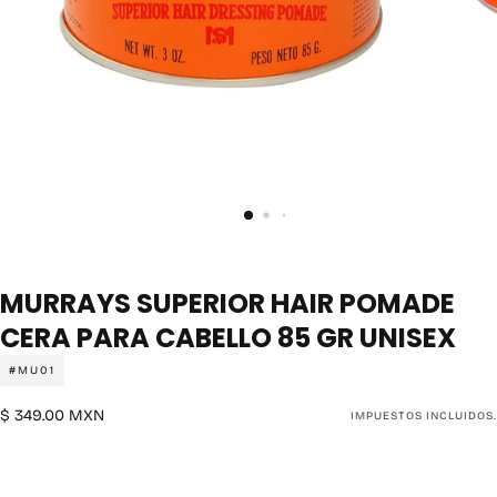
MURRAYS SUPERIOR HAIR POMADE
CERA PARA CABELLO 85 GR UNISEX
#MU01
$
Precio
$ 349.00 MXN
IMPUESTOS INCLUIDOS.
349.00
regular
MXN