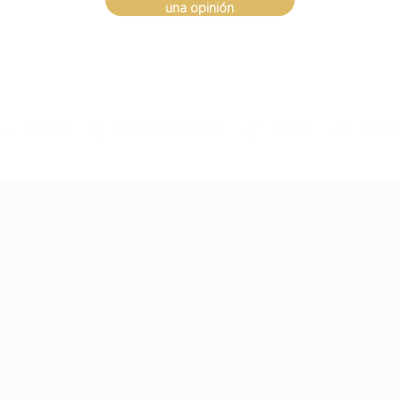
una opinión
LUCE
IMPRESIONA
VIVE
CUID
¡DESCUBRE LOS IMPRESCINDIBLES QUE TODOS
AMAN! DESDE CLÁSICOS ATEMPORALES HASTA
LAS TENDENCIAS MAS INFLUYENTES, NUESTRA
COLECCIÓN DE
INCLUYE LOS
PRODUCTOS MÁS POPULARES QUE HACEN QUE
NUESTROS CLIENTES VUELVAN POR MÁS.