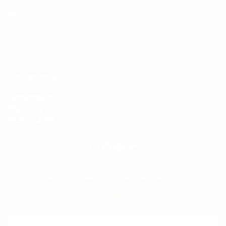
Perfil
Pedidos
Ajustes
The Shaving Co.
Mándanos un
WhatsApp
55-5069-7399
PROMOCIONES, NOTICIAS, GIVEAWAYS...
Enterate de Todo!
CORREO
ELECTRÓNICO