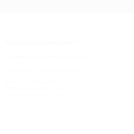
PREGUNTAS FRECUENTES
¿Cuáles son sus costos de envío?
Puedes revisar nuestras tarifas actuales
aquí
.
Para envíos internacionales (fuera de méxico) incluyendo
estados unidos, centro y Latinoamerica, union europea, asia y
resto del mundo; favor de ponerse en contacto con nosotros
para realizar una cotización personalizada del costo de envío y
método de pago.Íos internacionales (fuera de méxico)
incluyendo estados unidos, centro y Latinoamerica, union
europea, asia y resto del mundo; favor de ponerse en contacto
con nosotros para realizar una cotización personalizada del