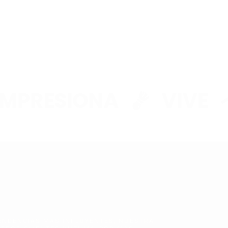
PRESIONA
VIVE
TO RÁPIDO
STÁ
ENDENCIAS MAS INFLUYENTES, NUESTRA