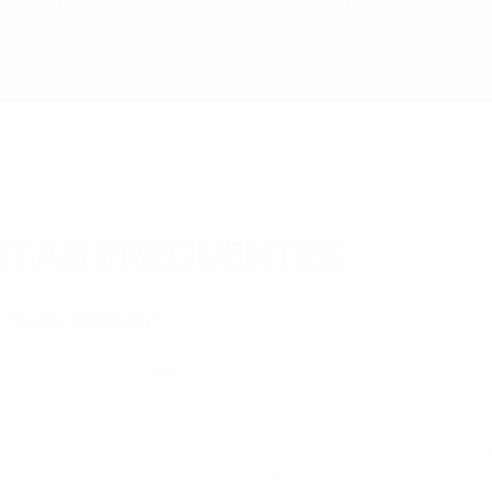
ACTUA
YE LOS PRODUCTOS MÁS POPULARES QUE HACEN QUE NUES
VA
Aún no se ha selecci
TAS FRECUENTES
 costos de envío?
ras tarifas actuales
aquí
.
ionales (fuera de méxico) incluyendo estados unidos, centro y Latin
o del mundo; favor de ponerse en contacto con nosotros para realiza
osto de envío y método de pago.Íos internacionales (fuera de méxico