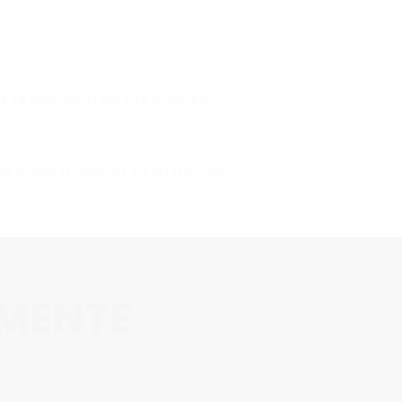
inoamerica, union europea, asia y resto del mundo; favor de ponerse
ar una cotización personalizada del costo de envío y método de pag
 se encuentran sus precios?
e pago aceptan en su tienda?
EMENTE