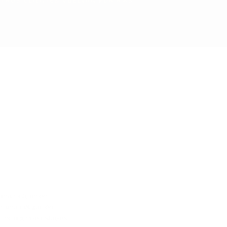
LMENTE
TROS CLIENTES VUELVAN POR MÁS.
CÍO
onado ningún producto.
oamerica, union
r una cotización
) incluyendo estados