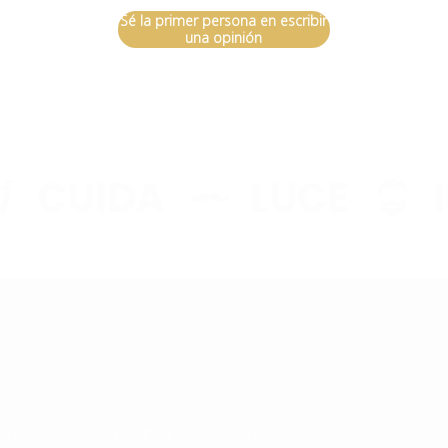
Sé la primer persona en escribir
una opinión
CUIDA
LUCE
IM
EL CARRI
E
 TODOS AMAN! DESDE CLÁSICOS ATEMPORALES HASTA LAS T