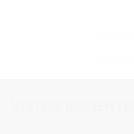
unidos, centro y Lat
nosotros para realiz
¿En qué moneda
¿Qué métodos d
VISTOS RECIENT