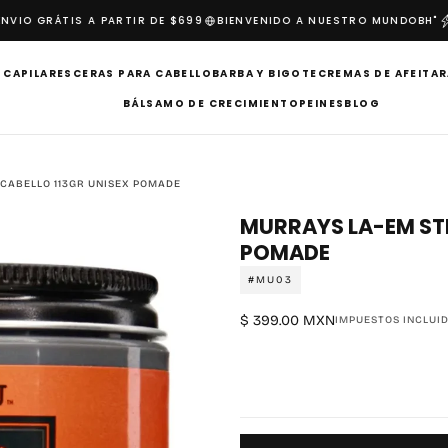
IO GRÁTIS A PARTIR DE $699
BIENVENIDO A NUESTRO MUNDO
BH"
I
 CAPILARES
CERAS PARA CABELLO
BARBA Y BIGOTE
CREMAS DE AFEITAR
BÁLSAMO DE CRECIMIENTO
PEINES
BLOG
CABELLO 113GR UNISEX POMADE
MURRAYS LA-EM STR
POMADE
#MU03
$
Precio
$ 399.00 MXN
IMPUESTOS INCLUID
399.00
regular
MXN