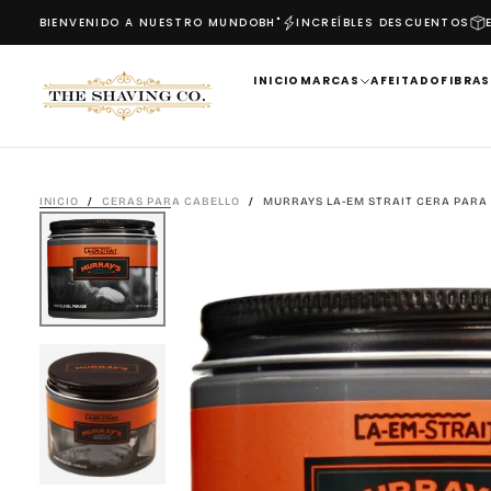
9
BIENVENIDO A NUESTRO MUNDO
BH"
INCREÍBLES DESCUENTOS
ENV
SALTAR
AL
CONTENIDO
INICIO
MARCAS
AFEITADO
FIBRAS
INICIO
/
CERAS PARA CABELLO
/
MURRAYS LA-EM STRAIT CERA PARA 