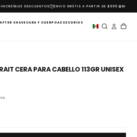
NCREÍBLES DESCUENTOS
ENVIO GRÁTIS A PARTIR DE $699
BIENVENI
AFTER SHAVE
CARA Y CUERPO
ACCESORIOS
AIT CERA PARA CABELLO 113GR UNISEX
OS.