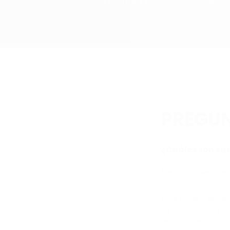
COLECCIÓN DE
INCLU
PREGUN
¿Cuáles son sus
Puedes revisar nuest
Para envíos internac
europea, asia y rest
personalizada del c