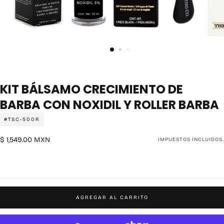
KIT BÁLSAMO CRECIMIENTO DE
BARBA CON NOXIDIL Y ROLLER BARBA
#TSC-500R
$
Precio
$ 1,549.00 MXN
IMPUESTOS INCLUIDOS.
1,549.00
regular
MXN
AGREGAR AL CARRITO