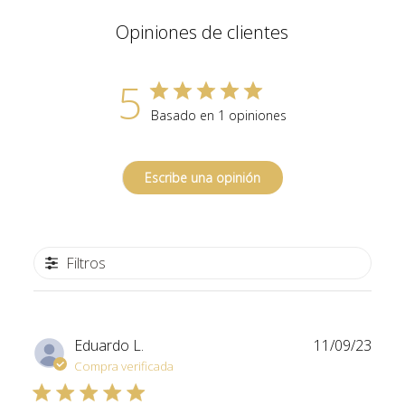
Opiniones de clientes
5
Basado en 1 opiniones
Escribe una opinión
Filtros
Fech
Eduardo L.
11/09/23
de
Compra verificada
publi