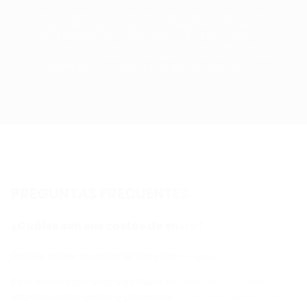
¡DESCUBRE LOS IMPRESCINDIBLES QUE TODOS
AMAN! DESDE CLÁSICOS ATEMPORALES HASTA
LAS TENDENCIAS MAS INFLUYENTES, NUESTRA
COLECCIÓN DE
INCLUYE LOS
PRODUCTOS MÁS POPULARES QUE HACEN QUE
NUESTROS CLIENTES VUELVAN POR MÁS.
PREGUNTAS FRECUENTES
¿Cuáles son sus costos de envío?
Puedes revisar nuestras tarifas actuales
aquí
.
Para envíos internacionales (fuera de méxico) incluyendo
estados unidos, centro y Latinoamerica, union europea, asia y