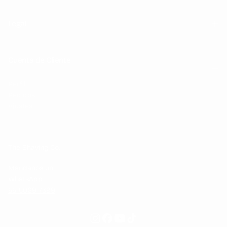
Legal
Cuenta de Cliente
Perfil
Pedidos
Ajustes
The Shaving Co.
Mándanos un
WhatsApp
55-5069-7399