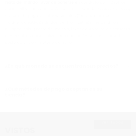
resto del mundo; favor de ponerse en contacto con nosotros
para realizar una cotización personalizada del costo de envío y
método de pago.Íos internacionales (fuera de méxico)
incluyendo estados unidos, centro y Latinoamerica, union
europea, asia y resto del mundo; favor de ponerse en contacto
con nosotros para realizar una cotización personalizada del
costo de envío y método de pago.
¿En qué moneda se encuentran sus precios?
¿Qué métodos de pago aceptan en su
tienda?
VER TODOS
VISTOS