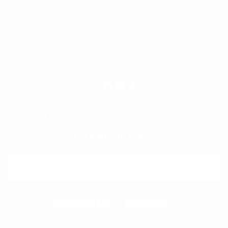
The Shaving Co.
Mándanos un
WhatsApp
55-5069-7399
PROMOCIONES, NOTICIAS, GIVEAWAYS...
Enterate de Todo!
CORREO
ELECTRÓNICO
SUSCRIBIRSE
Métodos
de
pago